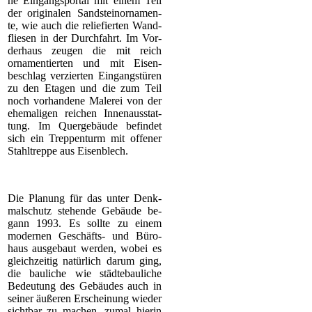
ne Eingangsportal mit einem Teil
der originalen Sandsteinornamen-
te, wie auch die reliefierten Wand-
fliesen in der Durchfahrt. Im Vor-
derhaus zeugen die mit reich
ornamentierten und mit Eisen-
beschlag verzierten Eingangstüren
zu den Etagen und die zum Teil
noch vorhandene Malerei von der
ehemaligen reichen Innenausstat-
tung. Im Quergebäude befindet
sich ein Treppenturm mit offener
Stahltreppe aus Eisenblech.
Die Planung für das unter Denk-
malschutz stehende Gebäude be-
gann 1993. Es sollte zu einem
modernen Geschäfts- und Büro-
haus ausgebaut werden, wobei es
gleichzeitig natürlich darum ging,
die bauliche wie städtebauliche
Bedeutung des Gebäudes auch in
seiner äußeren Erscheinung wieder
sichtbar zu machen, zumal hierin